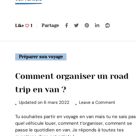
?
Partage
Like
1
Préparer son voyage
Comment organiser un road
trip en van ?
on
Updated on
6 mars 2022
Leave a Comment
Comment
organiser
Tu souhaites partir en voyage en van mais tu ne sais pa
un
quel véhicule louer, comment t’organiser, comment se
road
passe le quotidien en van. Je réponds à toutes tes
trip