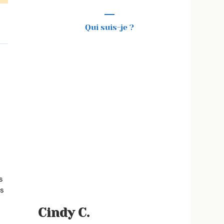
Qui suis-je ?
uvrir
na,
s
us
blique
ée
Cindy C.