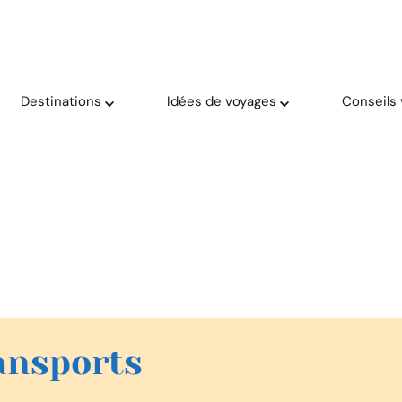
oyage solaire ☀️
aries
Destinations
Idées de voyages
Conseils
ansports