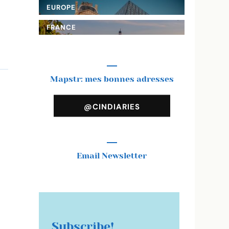
EUROPE
FRANCE
Mapstr: mes bonnes adresses
@CINDIARIES
Email Newsletter
s
Subscribe!