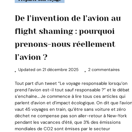
De l’invention de l’avion au
flight shaming : pourquoi
prenons-nous réellement
l’avion ?
sur
Updated on
21 décembre 2025
2 commentaires
De
l’inven
Tout part d’un tweet “Le voyage responsable lorsqu’on
de
prend l’avion est-il tout sauf responsable ?” et le débat
l’avion
s’enchaîne… Je commence à lire tous ces articles qui
au
parlent d’avion et d’impact écologique. On dit que l’avio
flight
vaut 45 voyages en train, qu’être sans voiture et zéro
shami
déchet ne compense pas son aller-retour à New-York
:
pendant les vacances d’été, que 3% des émissions
pourq
mondiales de CO2 sont émises par le secteur
preno