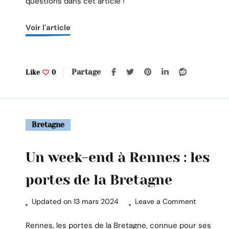
questions dans cet article !
en
van
Voir l'article
?
Partage
Like
0
Bretagne
Un week-end à Rennes : les
portes de la Bretagne
on
Updated on
13 mars 2024
Leave a Comment
Un
week-
Rennes, les portes de la Bretagne, connue pour ses