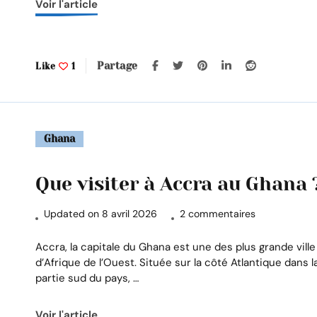
Voir l'article
l’Afr
Partage
Like
1
Ghana
Que visiter à Accra au Ghana 
sur
Updated on
8 avril 2026
2 commentaires
Que
visiter
Accra, la capitale du Ghana est une des plus grande ville
à
d’Afrique de l’Ouest. Située sur la côté Atlantique dans l
Accra
partie sud du pays, …
au
Ghana
Voir l'article