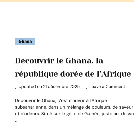
Ghana
Découvrir le Ghana, la
république dorée de l’Afrique
on
Updated on
21 décembre 2025
Leave a Comment
Déco
le
Découvrir le Ghana, c’est s’ouvrir à l’Afrique
Gha
subsaharienne, dans un mélange de couleurs, de saveur
la
et d’odeurs. Situé sur le golfe de Guinée, juste au-dess
répu
…
dor
de