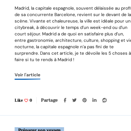
Un
week-
Madrid, la capitale espagnole, souvent délaissée au profi
end
de sa concurrente Barcelone, revient sur le devant de l
à
Idées de voyages
Idées de voyages
scène. Vivante et chaleureuse, la ville est idéale pour un
Madrid
citybreak, à découvrir le temps d’un week-end ou d’un
dées de destinations en France
50 idées de destinations 
:
court séjour. Madrid a de quoi en satisfaire plus d’un,
top
entre gastronomie, architecture, culture, shopping et vi
5
nocturne, la capitale espagnole n’a pas fini de te
des
surprendre. Dans cet article, je te dévoile les 5 choses 
choses
faire si tu te rends à Madrid !
à
faire
Voir l'article
Partage
Like
0
Préparer son voyage