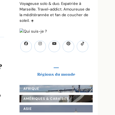
ique
Voyageuse solo & duo. Expatriée à
Marseille. Travel-addict. Amoureuse de
la méditérannée et fan de coucher de
soleil. ☀️
?
Régions du monde
AFRIQUE
a
AMÉRIQUES & CARAÏBES
ASIE