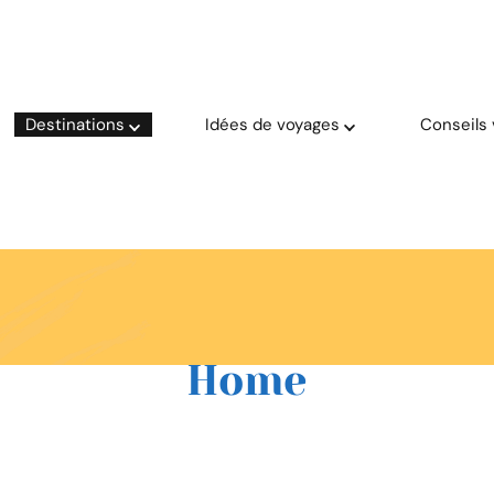
oyage solaire ☀️
aries
Destinations
Idées de voyages
Conseils
Home