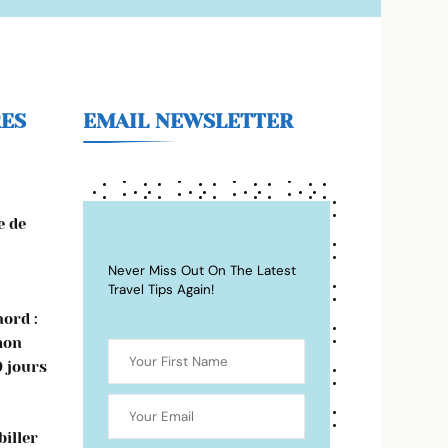
RES
EMAIL NEWSLETTER
e de
Never Miss Out On The Latest
Travel Tips Again!
ord :
mon
0 jours
iller