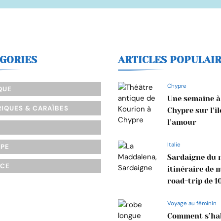
GORIES
ARTICLES POPULAI
Chypre
QUE
Une semaine à
IQUES & CARAÏBES
Chypre sur l’îl
l’amour
Italie
OPE
Sardaigne du n
NCE
itinéraire de 
road-trip de 1
Voyage au féminin
Comment s’hab