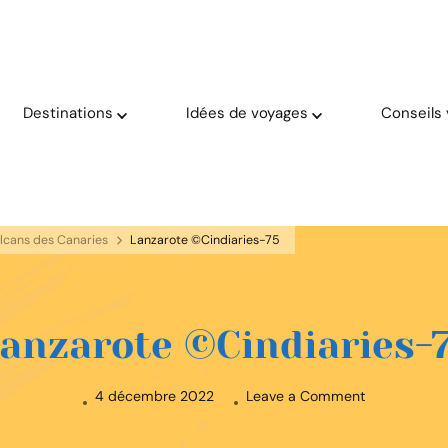
oyage solaire ☀️
aries
Destinations
Idées de voyages
Conseils
volcans des Canaries
Lanzarote ©Cindiaries-75
anzarote ©Cindiaries-
on
4 décembre 2022
Leave a Comment
Lanzarote
©Cindiaries-