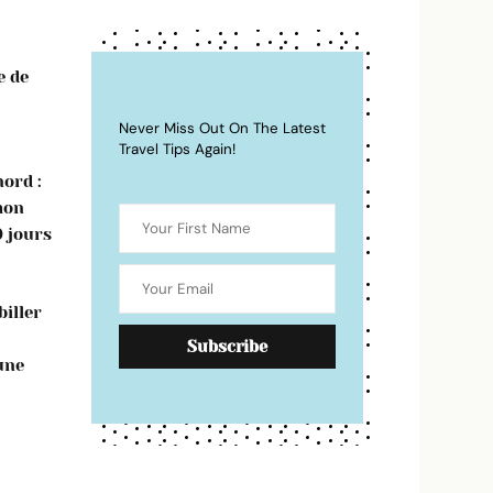
e de
Never Miss Out On The Latest
Travel Tips Again!
ord :
mon
0 jours
iller
une