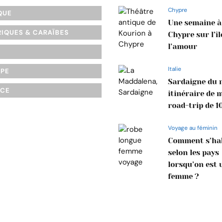
Chypre
QUE
Une semaine à
IQUES & CARAÏBES
Chypre sur l’îl
l’amour
Italie
OPE
Sardaigne du n
NCE
itinéraire de 
road-trip de 1
Voyage au féminin
Comment s’hab
selon les pays
lorsqu’on est 
femme ?