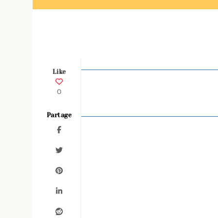
Like
0
Partage