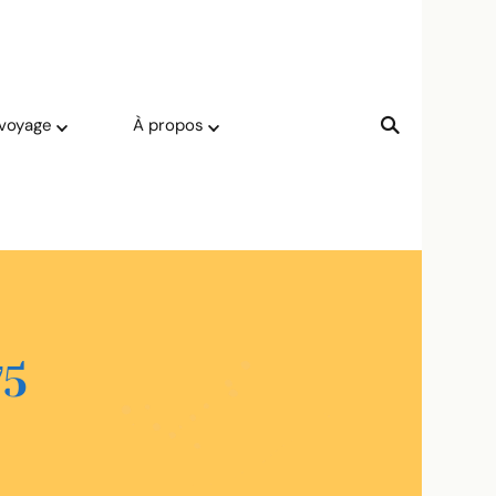
 voyage
À propos
75