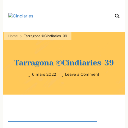
blog voyage solaire ☀️
Cindiaries
Home
Tarragona ©Cindiaries-39
Tarragona ©Cindiaries-39
on
6 mars 2022
Leave a Comment
Tarragona
©Cindiaries-
39