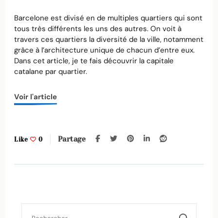
Barcelone
:
Barcelone est divisé en de multiples quartiers qui sont
quels
tous très différents les uns des autres. On voit à
quartiers
travers ces quartiers la diversité de la ville, notamment
visiter
grâce à l’architecture unique de chacun d’entre eux.
et
Dans cet article, je te fais découvrir la capitale
où
catalane par quartier.
loger
?
Voir l'article
Partage
Like
0
Rechercher :