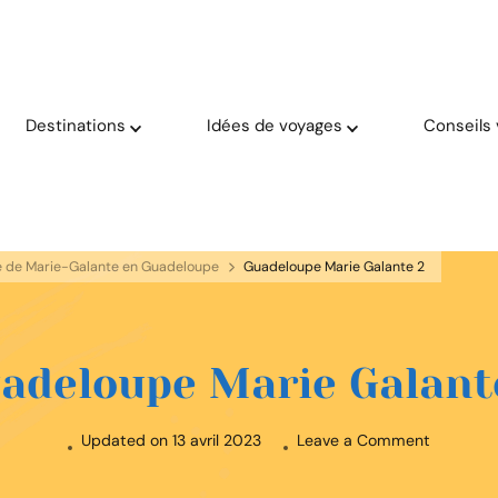
oyage solaire ☀️
aries
Destinations
Idées de voyages
Conseils
'île de Marie-Galante en Guadeloupe
Guadeloupe Marie Galante 2
adeloupe Marie Galant
on
Updated on
13 avril 2023
Leave a Comment
Guadelo
Marie