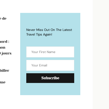
e de
Never Miss Out On The Latest
Travel Tips Again!
ord :
mon
0 jours
iller
une