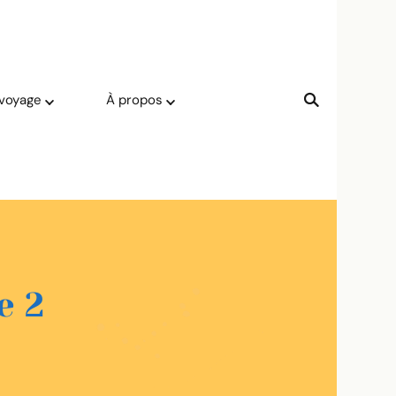
 voyage
À propos
e 2
upe