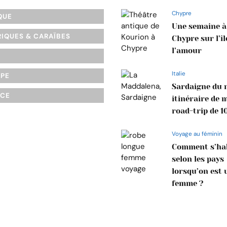
Chypre
QUE
Une semaine à
IQUES & CARAÏBES
Chypre sur l’îl
l’amour
Italie
OPE
Sardaigne du n
NCE
itinéraire de 
road-trip de 1
Voyage au féminin
Comment s’hab
selon les pays
lorsqu’on est 
femme ?