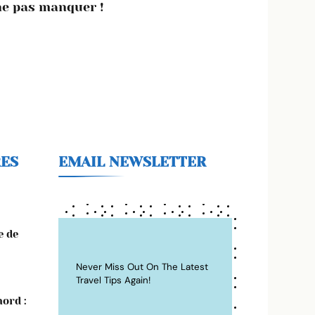
ne pas manquer !
RES
EMAIL NEWSLETTER
e de
Never Miss Out On The Latest
Travel Tips Again!
ord :