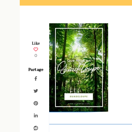
Like
0
Partage