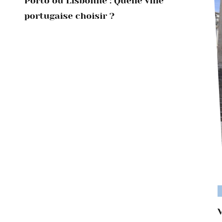
Porto ou Lisbonne : Quelle ville
portugaise choisir ?
V