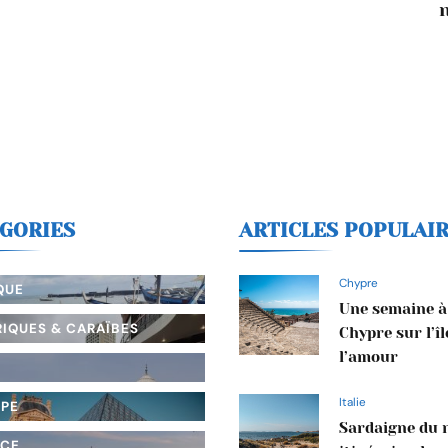
GORIES
ARTICLES POPULAI
Chypre
QUE
Une semaine à
IQUES & CARAÏBES
Chypre sur l’îl
l’amour
Italie
OPE
Sardaigne du n
NCE