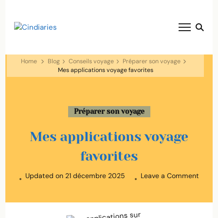
blog voyage solaire ☀️
Cindiaries
Home
Blog
Conseils voyage
Préparer son voyage
Mes applications voyage favorites
Préparer son voyage
Mes applications voyage
favorites
on
Updated on
21 décembre 2025
Leave a Comment
Mes
applic
voyag
favori