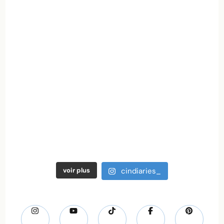
voir plus
cindiaries_