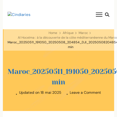
blog voyage solaire ☀️
Cindiaries
Home
Afrique
Maroc
Al Hoceïma : à la découverte de la côte méditerranéenne du Maro
Maroc_20250511_191050_20250508_204854_DJI_2025050820485
min
Maroc_20250511_191050_20250
min
on
Updated on
18 mai 2025
Leave a Comment
Maroc_2
min