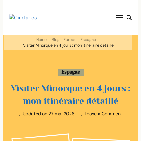
blog voyage solaire ☀️
Cindiaries
Home
Blog
Europe
Espagne
Visiter Minorque en 4 jours : mon itinéraire détaillé
Espagne
Visiter Minorque en 4 jours :
mon itinéraire détaillé
on
Updated on
27 mai 2026
Leave a Comment
Visiter
Minorqu
en
4