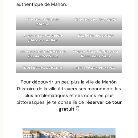
authentique de Mahón.
Vue sur la Baie de
Rue colorée de Mahón
Mahón
Je ne sais plus quelle
Església del Carme
place de Mahón
Centre d’Art i d’Història
Centre d’Art i d’Història
Hernández Sanz
Hernández Sanz
Marché aux poissons
Marché aux poissons
Pour découvrir un peu plus la ville de Mahón,
l’histoire de la ville à travers ses monuments les
plus emblématiques et ses coins les plus
pittoresques, je te conseille de
réserver ce tour
gratuit
👇