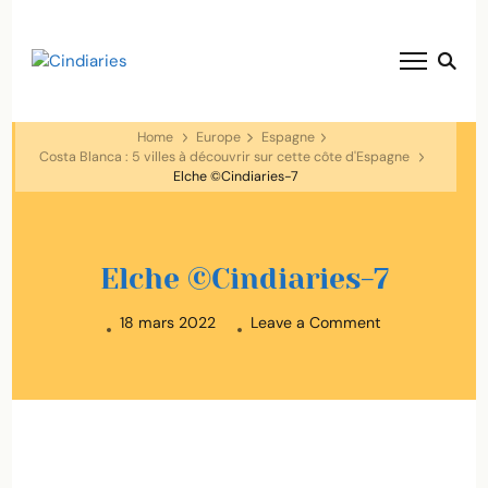
blog voyage solaire ☀️
Cindiaries
Home
Europe
Espagne
Costa Blanca : 5 villes à découvrir sur cette côte d'Espagne
Elche ©Cindiaries-7
Elche ©Cindiaries-7
on
18 mars 2022
Leave a Comment
Elche
©Cindiaries-
7