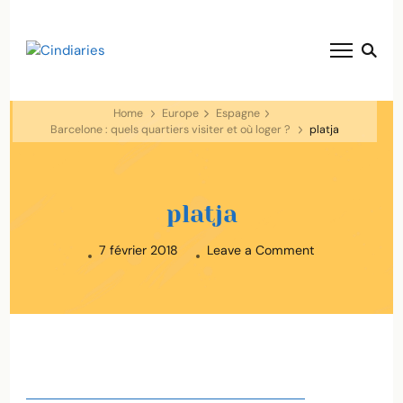
blog voyage solaire ☀️
Cindiaries
Home
Europe
Espagne
Barcelone : quels quartiers visiter et où loger ?
platja
platja
on
7 février 2018
Leave a Comment
platja