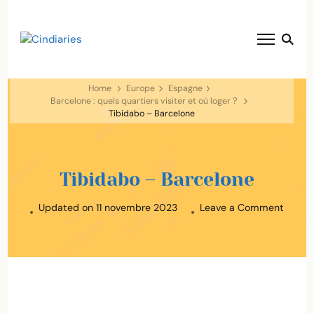
blog voyage solaire ☀️
Cindiaries
Home
Europe
Espagne
Barcelone : quels quartiers visiter et où loger ?
Tibidabo – Barcelone
Tibidabo – Barcelone
on
Updated on
11 novembre 2023
Leave a Comment
Tibida
–
Barcel