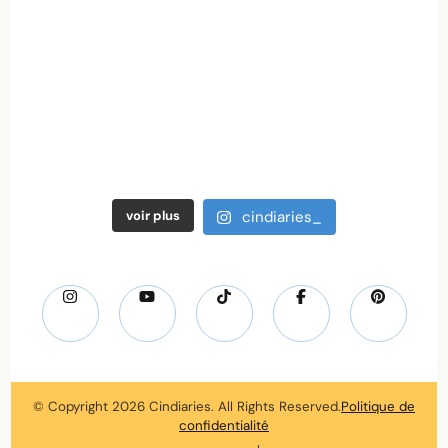
voir plus
cindiaries_
© Copyright 2026
Cindiaries
. All Rights Reserved.
Politique de
confidentialité