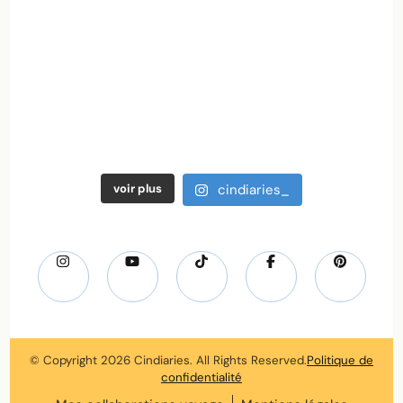
voir plus
cindiaries_
© Copyright 2026
Cindiaries
. All Rights Reserved.
Politique de
confidentialité