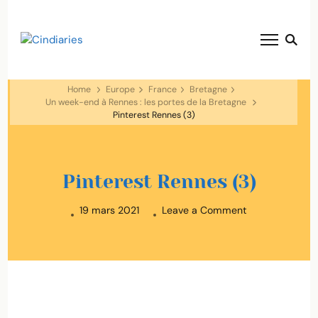
blog voyage solaire ☀️
Cindiaries
Home
Europe
France
Bretagne
Un week-end à Rennes : les portes de la Bretagne
Pinterest Rennes (3)
Pinterest Rennes (3)
on
19 mars 2021
Leave a Comment
Pinterest
Rennes
(3)