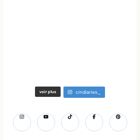
voir plus
cindiaries_