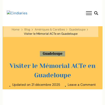
blog voyage solaire ☀️
Cindiaries
Home
Blog
Amériques & Caraïbes
Guadeloupe
Visiter le Mémorial ACTe en Guadeloupe
Guadeloupe
Visiter le Mémorial ACTe en
Guadeloupe
on
Updated on
21 décembre 2025
Leave a Comment
Visite
le
Mémor
ACTe