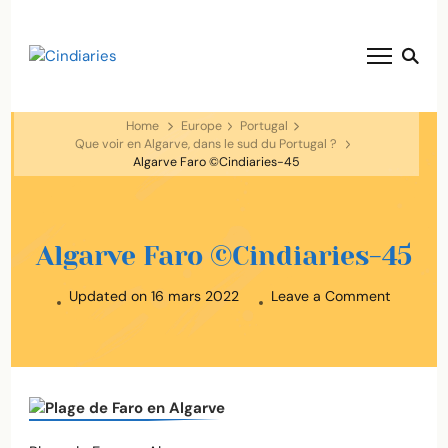
blog voyage solaire ☀️
Cindiaries
Home
Europe
Portugal
Que voir en Algarve, dans le sud du Portugal ?
Algarve Faro ©Cindiaries-45
Algarve Faro ©Cindiaries-45
on
Updated on
16 mars 2022
Leave a Comment
Algarve
Faro
©Cindiar
45