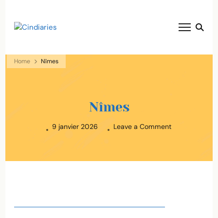
blog voyage solaire ☀️
Cindiaries
Home
Nîmes
Nîmes
on
9 janvier 2026
Leave a Comment
Nîmes