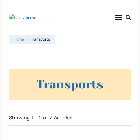
blog voyage solaire ☀️
Cindiaries
Home
Transports
Transports
Showing: 1 - 2 of 2 Articles