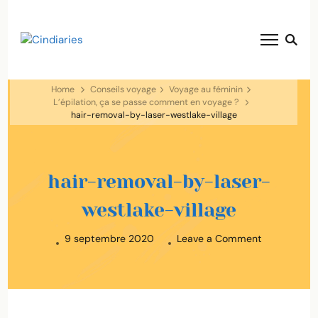
blog voyage solaire ☀️
Cindiaries
Home
Conseils voyage
Voyage au féminin
L’épilation, ça se passe comment en voyage ?
hair-removal-by-laser-westlake-village
hair-removal-by-laser-
westlake-village
on
9 septembre 2020
Leave a Comment
hair-
removal-
by-
laser-
westlake-