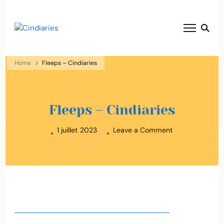
blog voyage solaire ☀️
Cindiaries
Home
Fleeps – Cindiaries
Fleeps – Cindiaries
on
1 juillet 2023
Leave a Comment
Fleeps
–
Cindiaries