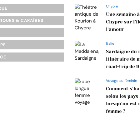
Chypre
QUE
Une semaine à
IQUES & CARAÏBES
Chypre sur l’îl
l’amour
Italie
OPE
Sardaigne du n
NCE
itinéraire de 
road-trip de 1
Voyage au féminin
Comment s’hab
selon les pays
lorsqu’on est 
femme ?