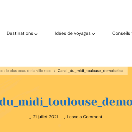
oyage solaire ☀️
aries
Destinations
Idées de voyages
Conseils
 : le plus beau de la ville rose
Canal_du_midi_toulouse_demoiselles
du_midi_toulouse_demo
on
21 juillet 2021
Leave a Comment
Canal_du_midi