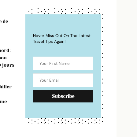
e de
Never Miss Out On The Latest
Travel Tips Again!
ord :
mon
0 jours
iller
une