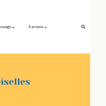
 voyage
À propos
iselles
_toulouse_demoiselles