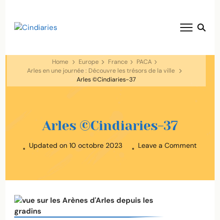
blog voyage solaire ☀️
Cindiaries
Home
Europe
France
PACA
Arles en une journée : Découvre les trésors de la ville
Arles ©Cindiaries-37
Arles ©Cindiaries-37
on
Updated on
10 octobre 2023
Leave a Comment
Arles
©Cindi
37