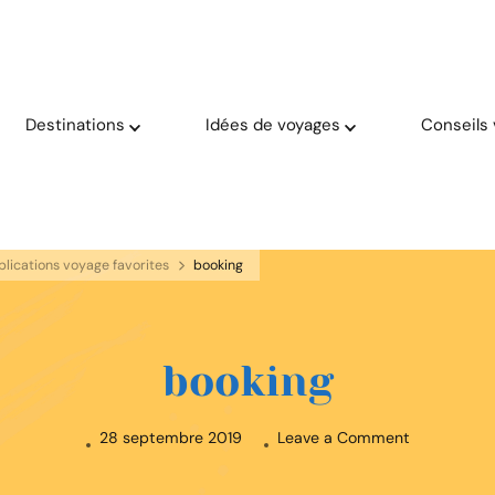
oyage solaire ☀️
aries
Destinations
Idées de voyages
Conseils
lications voyage favorites
booking
booking
on
28 septembre 2019
Leave a Comment
booking