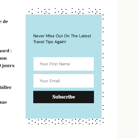
e de
Never Miss Out On The Latest
Travel Tips Again!
ord :
mon
0 jours
iller
une