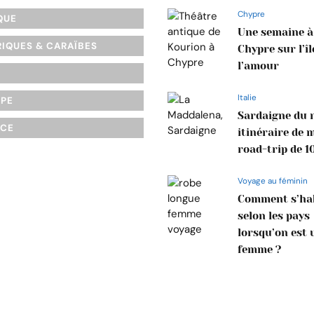
Chypre
QUE
Une semaine à
IQUES & CARAÏBES
Chypre sur l’îl
l’amour
Italie
OPE
Sardaigne du n
NCE
itinéraire de 
road-trip de 1
Voyage au féminin
Comment s’hab
selon les pays
lorsqu’on est 
femme ?