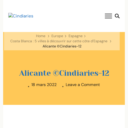
blog voyage solaire ☀️
Cindiaries
Home
Europe
Espagne
Costa Blanca : 5 villes à découvrir sur cette côte d'Espagne
Alicante ©Cindiaries-12
Alicante ©Cindiaries-12
on
18 mars 2022
Leave a Comment
Alicante
©Cindiaries-
12