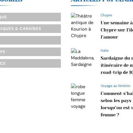
Chypre
QUE
Une semaine à
IQUES & CARAÏBES
Chypre sur l’îl
l’amour
Italie
OPE
Sardaigne du n
NCE
itinéraire de 
road-trip de 1
Voyage au féminin
Comment s’hab
selon les pays
lorsqu’on est 
femme ?