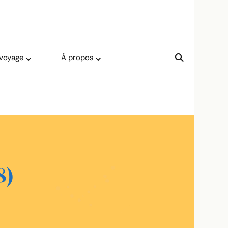
 voyage
À propos
8)