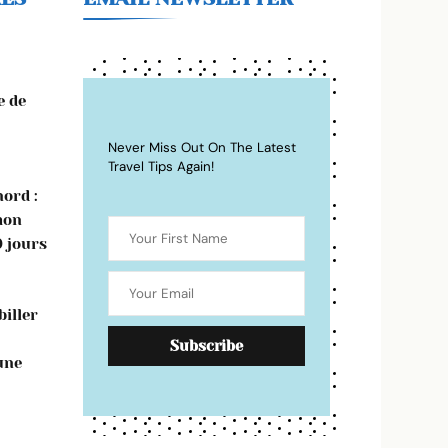
e de
Never Miss Out On The Latest
Travel Tips Again!
ord :
mon
0 jours
iller
une