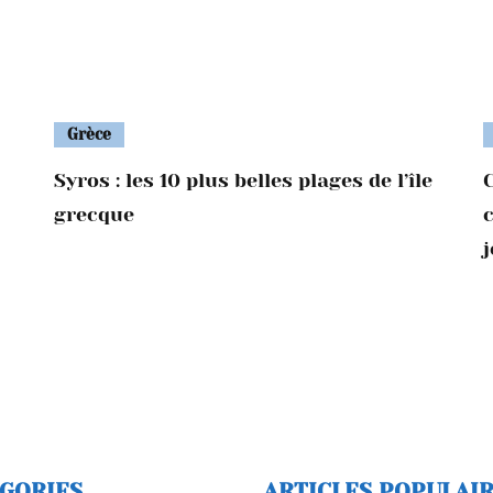
Grèce
Syros : les 10 plus belles plages de l’île
C
grecque
GORIES
ARTICLES POPULAI