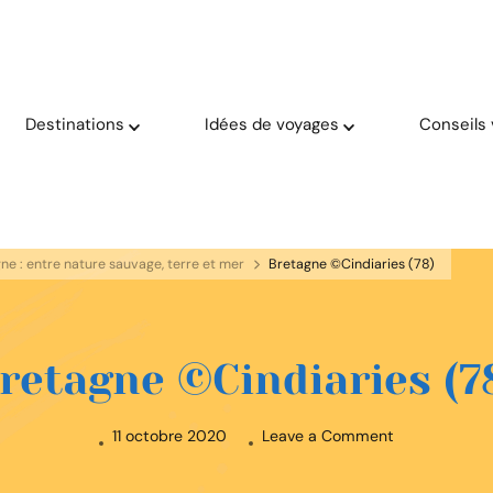
oyage solaire ☀️
aries
Destinations
Idées de voyages
Conseils
gne : entre nature sauvage, terre et mer
Bretagne ©Cindiaries (78)
retagne ©Cindiaries (7
on
11 octobre 2020
Leave a Comment
Bretagne
©Cindiaries