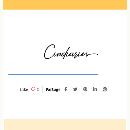
©Cindiaries
(33)
0
Like
Partage