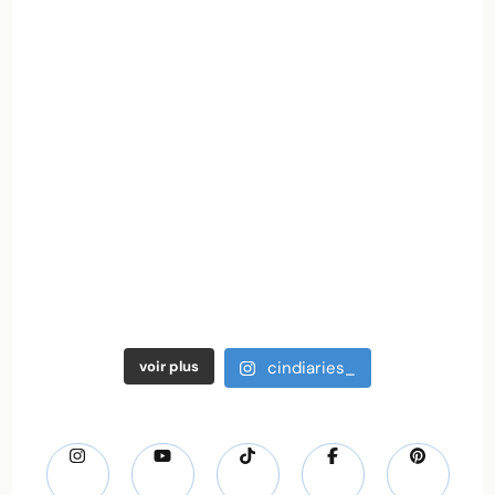
voir plus
cindiaries_