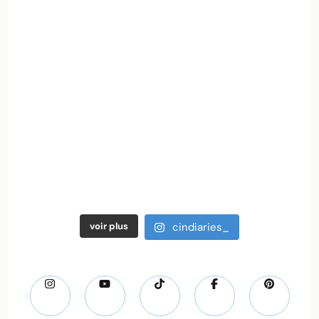
voir plus
cindiaries_