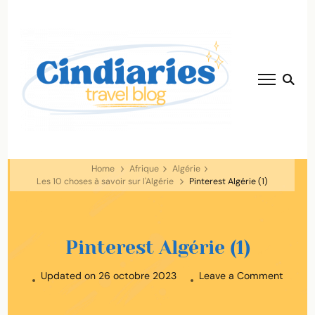
blog voyage
Cindiaries
solaire ☀️
Home
Afrique
Algérie
Les 10 choses à savoir sur l'Algérie
Pinterest Algérie (1)
Pinterest Algérie (1)
on
Updated on
26 octobre 2023
Leave a Comment
Pintere
Algérie