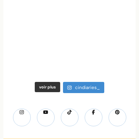
voir plus
cindiaries_