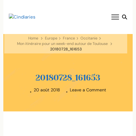
blog voyage solaire ☀️
Cindiaries
Home
Europe
France
Occitanie
Mon itinéraire pour un week-end autour de Toulouse
20180728_161653
20180728_161653
on
20 août 2018
Leave a Comment
20180728_161