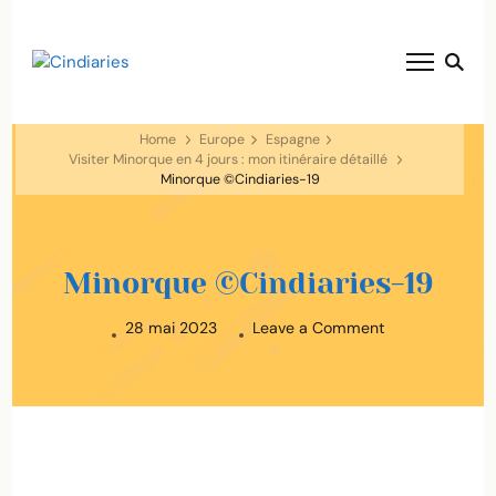
blog voyage solaire ☀️
Cindiaries
Home
Europe
Espagne
Visiter Minorque en 4 jours : mon itinéraire détaillé
Minorque ©Cindiaries-19
Minorque ©Cindiaries-19
on
28 mai 2023
Leave a Comment
Minorque
©Cindiaries-
19