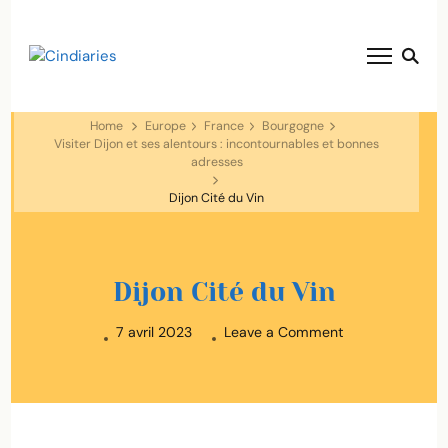
blog voyage solaire ☀️
Cindiaries
Home
Europe
France
Bourgogne
Visiter Dijon et ses alentours : incontournables et bonnes
adresses
Dijon Cité du Vin
Dijon Cité du Vin
on
7 avril 2023
Leave a Comment
Dijon
Cité
du
Vin