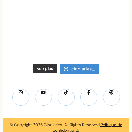
voir plus
cindiaries_
© Copyright 2026
Cindiaries
. All Rights Reserved.
Politique de
confidentialité