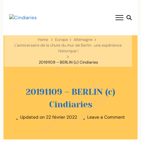
blog voyage solaire ☀️
Cindiaries
Home
Europe
Allemagne
L'anniversaire de la chute du mur de Berlin : une expérience
historique !
20191109 – BERLIN (c) Cindiaries
20191109 – BERLIN (c)
Cindiaries
on
Updated on
22 février 2022
Leave a Comment
2019110
–
BERLIN