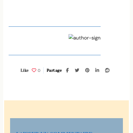
(c)
Cindiari
0
Like
Partage