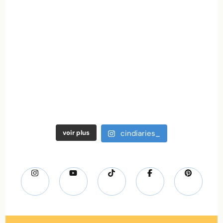
voir plus
cindiaries_