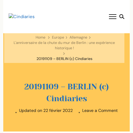
blog voyage solaire ☀️
Cindiaries
Home
Europe
Allemagne
L'anniversaire de la chute du mur de Berlin : une expérience
historique !
20191109 – BERLIN (c) Cindiaries
20191109 – BERLIN (c)
Cindiaries
on
Updated on
22 février 2022
Leave a Comment
2019110
–
BERLIN