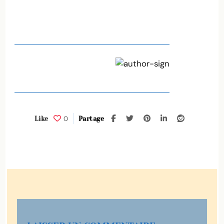
(c)
Cindiari
0
Like
Partage