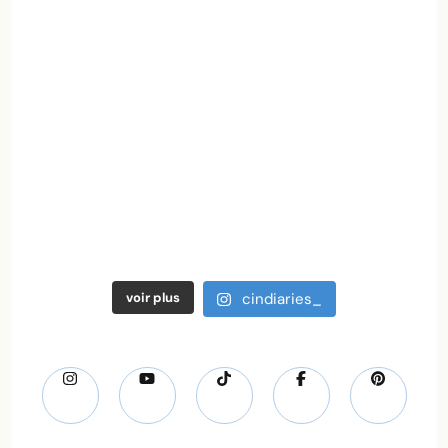
voir plus
cindiaries_