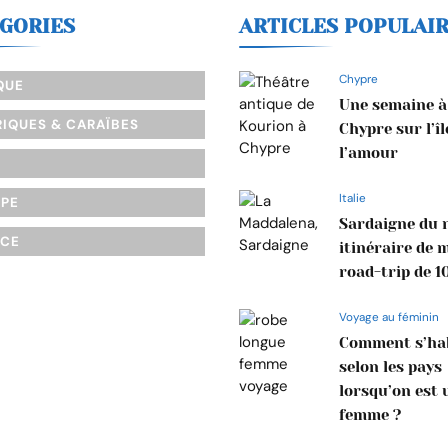
GORIES
ARTICLES POPULAI
Chypre
QUE
Une semaine à
IQUES & CARAÏBES
Chypre sur l’îl
l’amour
Italie
OPE
Sardaigne du n
NCE
itinéraire de 
road-trip de 1
Voyage au féminin
Comment s’hab
selon les pays
lorsqu’on est 
femme ?