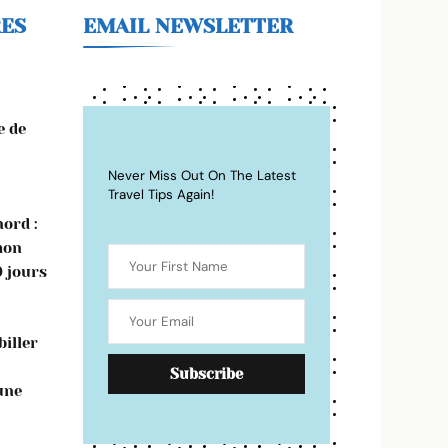
RES
EMAIL NEWSLETTER
e de
Never Miss Out On The Latest
Travel Tips Again!
ord :
mon
0 jours
iller
une