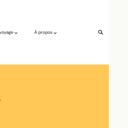
 voyage
À propos
3
-