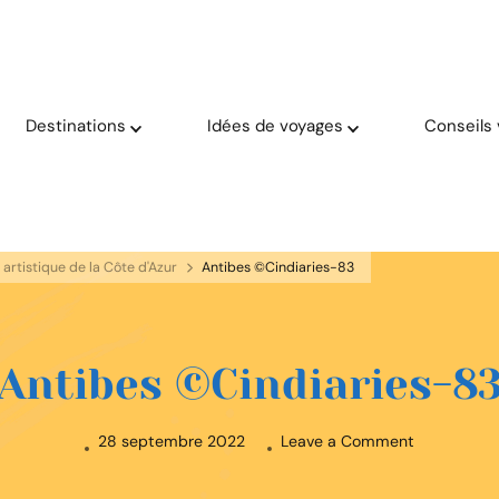
oyage solaire ☀️
aries
Destinations
Idées de voyages
Conseils
é artistique de la Côte d'Azur
Antibes ©Cindiaries-83
Antibes ©Cindiaries-8
on
28 septembre 2022
Leave a Comment
Antibes
©Cindiaries