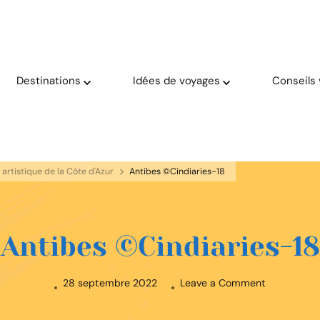
oyage solaire ☀️
aries
Destinations
Idées de voyages
Conseils
é artistique de la Côte d'Azur
Antibes ©Cindiaries-18
Antibes ©Cindiaries-18
on
28 septembre 2022
Leave a Comment
Antibes
©Cindiaries