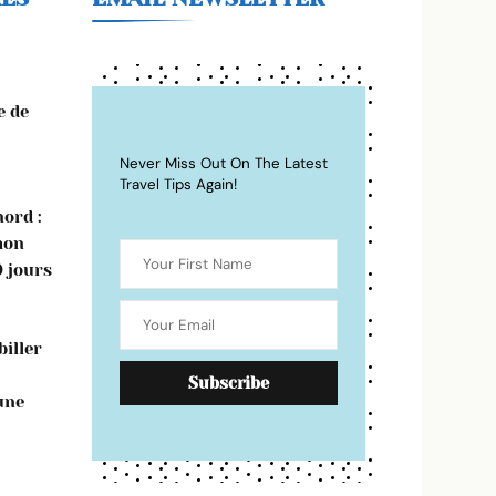
e de
Never Miss Out On The Latest
Travel Tips Again!
ord :
mon
0 jours
iller
une