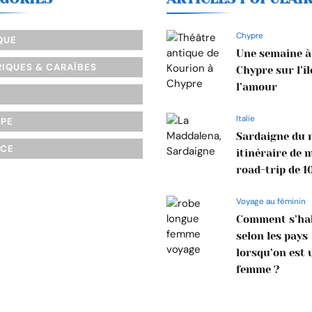
Chypre
QUE
Une semaine à
IQUES & CARAÏBES
Chypre sur l’îl
l’amour
Italie
OPE
Sardaigne du n
NCE
itinéraire de 
road-trip de 1
Voyage au féminin
Comment s’hab
selon les pays
lorsqu’on est 
femme ?