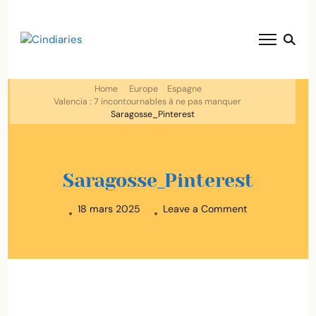
blog voyage solaire ☀️
Cindiaries
Home
Europe
Espagne
Valencia : 7 incontournables à ne pas manquer
Saragosse_Pinterest
Saragosse_Pinterest
on
18 mars 2025
Leave a Comment
Saragosse_Pin