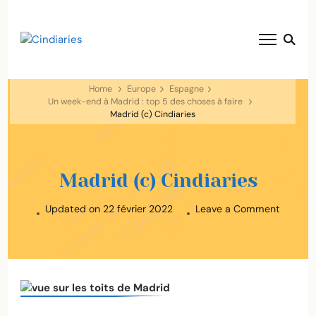
blog voyage solaire ☀️
Cindiaries
Home
Europe
Espagne
Un week-end à Madrid : top 5 des choses à faire
Madrid (c) Cindiaries
Madrid (c) Cindiaries
on
Updated on
22 février 2022
Leave a Comment
Madrid
(c)
Cindiari