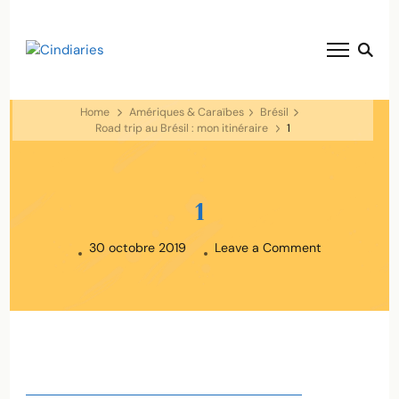
blog voyage solaire ☀️
Cindiaries
Home
Amériques & Caraïbes
Brésil
Road trip au Brésil : mon itinéraire
1
1
on
30 octobre 2019
Leave a Comment
1