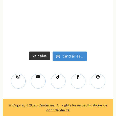
voir plus
cindiaries_
© Copyright 2026
Cindiaries
. All Rights Reserved.
Politique de
confidentialité