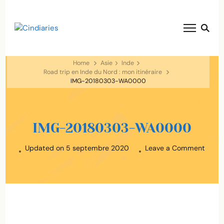
blog voyage solaire ☀️
Cindiaries
Home
Asie
Inde
Road trip en Inde du Nord : mon itinéraire
IMG-20180303-WA0000
IMG-20180303-WA0000
on
Updated on
5 septembre 2020
Leave a Comment
IMG-
2018
WA0