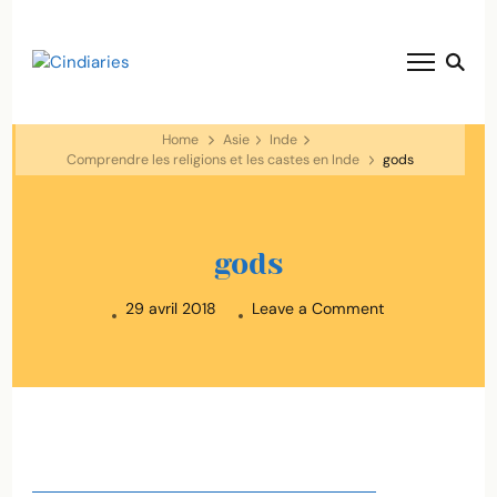
blog voyage solaire ☀️
Cindiaries
Home
Asie
Inde
Comprendre les religions et les castes en Inde
gods
gods
on
29 avril 2018
Leave a Comment
gods