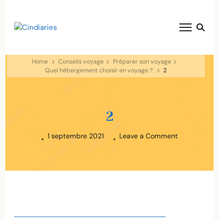
blog voyage solaire ☀️
Cindiaries
Home
Conseils voyage
Préparer son voyage
Quel hébergement choisir en voyage ?
2
2
on
1 septembre 2021
Leave a Comment
2