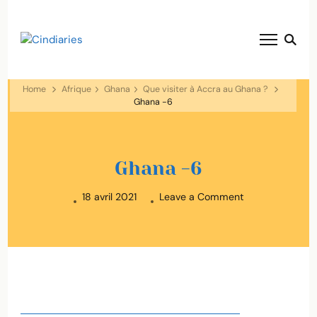
blog voyage solaire ☀️
Cindiaries
Home
Afrique
Ghana
Que visiter à Accra au Ghana ?
Ghana -6
Ghana -6
on
18 avril 2021
Leave a Comment
Ghana
-6