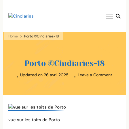
blog voyage solaire ☀️
Cindiaries
Home
Porto ©Cindiaries-18
Porto ©Cindiaries-18
on
Updated on
26 avril 2025
Leave a Comment
Porto
©Cindiar
18
vue sur les toits de Porto