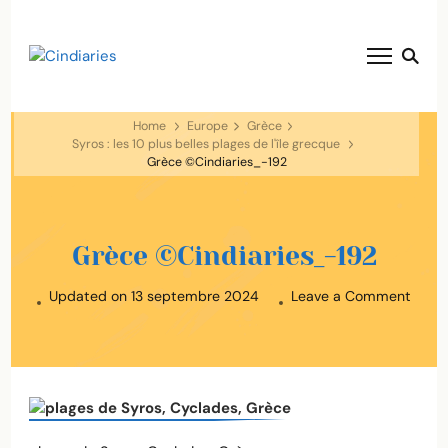
blog voyage solaire ☀️
Cindiaries
Home
Europe
Grèce
Syros : les 10 plus belles plages de l'île grecque
Grèce ©Cindiaries_-192
Grèce ©Cindiaries_-192
on
Updated on
13 septembre 2024
Leave a Comment
Grèc
©Cind