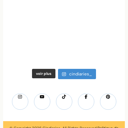
voir plus
cindiaries_