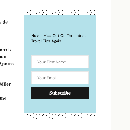
e de
Never Miss Out On The Latest
Travel Tips Again!
ord :
mon
0 jours
iller
une