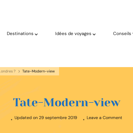
oyage solaire ☀️
aries
Destinations
Idées de voyages
Conseils
 Londres ?
Tate-Modern-view
Tate-Modern-view
on
Updated on
29 septembre 2019
Leave a Comment
Tate-
Mode