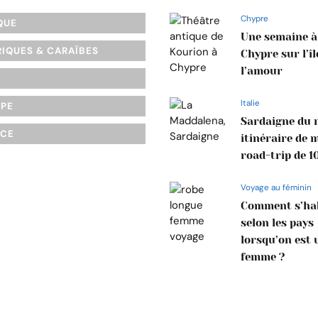
Chypre
QUE
Une semaine à
IQUES & CARAÏBES
Chypre sur l’îl
l’amour
Italie
OPE
Sardaigne du n
NCE
itinéraire de 
road-trip de 1
Voyage au féminin
Comment s’hab
selon les pays
lorsqu’on est 
femme ?