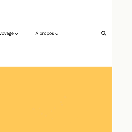
 voyage
À propos
rn-