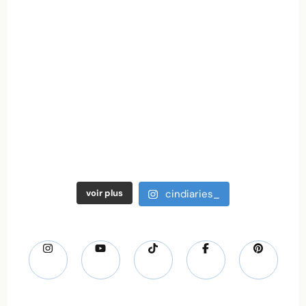
voir plus
cindiaries_