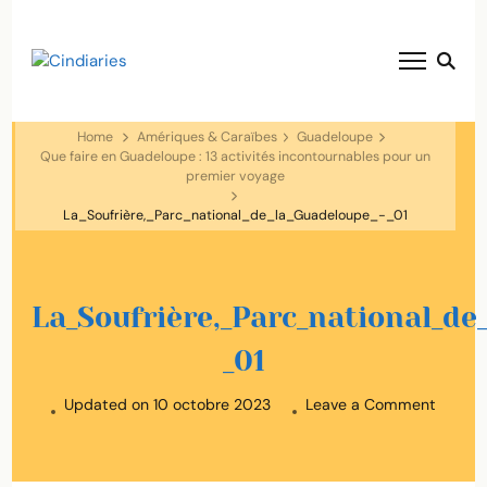
blog voyage solaire ☀️
Cindiaries
Home
Amériques & Caraïbes
Guadeloupe
Que faire en Guadeloupe : 13 activités incontournables pour un
premier voyage
La_Soufrière,_Parc_national_de_la_Guadeloupe_-_01
La_Soufrière,_Parc_national_de
_01
on
Updated on
10 octobre 2023
Leave a Comment
La_Sou
_01