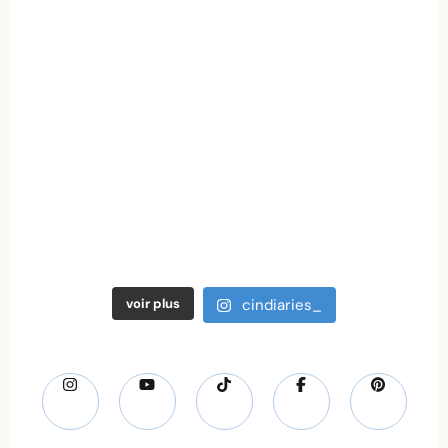
voir plus
cindiaries_