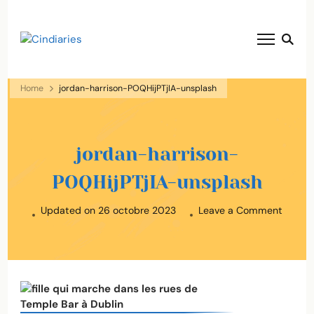
blog voyage solaire ☀️
Cindiaries
Home
jordan-harrison-POQHijPTjIA-unsplash
jordan-harrison-
POQHijPTjIA-unsplash
on
Updated on
26 octobre 2023
Leave a Comment
jordan
harris
POQHij
unspla