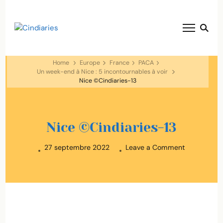
blog voyage solaire ☀️
Cindiaries
Home
Europe
France
PACA
Un week-end à Nice : 5 incontournables à voir
Nice ©Cindiaries-13
Nice ©Cindiaries-13
on
27 septembre 2022
Leave a Comment
Nice
©Cindiaries
13