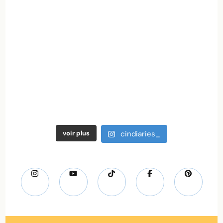
voir plus
cindiaries_