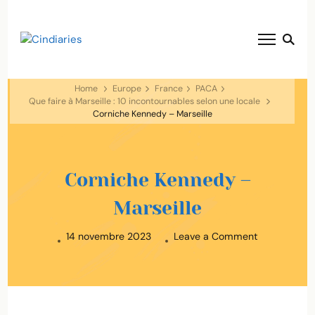
blog voyage solaire ☀️
Cindiaries
Home
Europe
France
PACA
Que faire à Marseille : 10 incontournables selon une locale
Corniche Kennedy – Marseille
Corniche Kennedy –
Marseille
on
14 novembre 2023
Leave a Comment
Corniche
Kennedy
–
Marseille