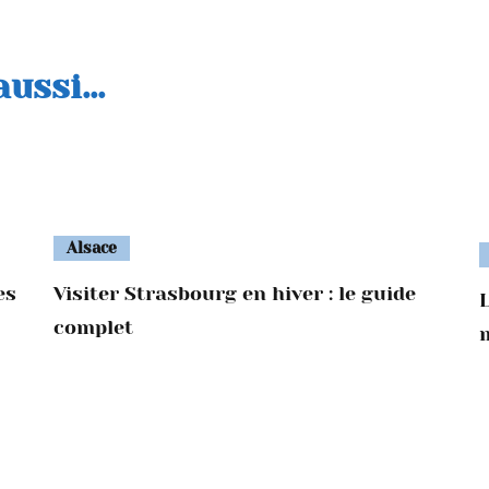
ussi...
Alsace
es
Visiter Strasbourg en hiver : le guide
L
complet