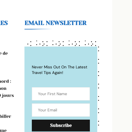
RES
EMAIL NEWSLETTER
e de
Never Miss Out On The Latest
Travel Tips Again!
ord :
mon
0 jours
iller
une