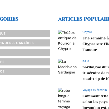
GORIES
ARTICLES POPULAI
Chypre
QUE
Une semaine à
IQUES & CARAÏBES
Chypre sur l’îl
l’amour
Italie
OPE
Sardaigne du n
NCE
itinéraire de 
road-trip de 1
Voyage au féminin
Comment s’hab
selon les pays
lorsqu’on est 