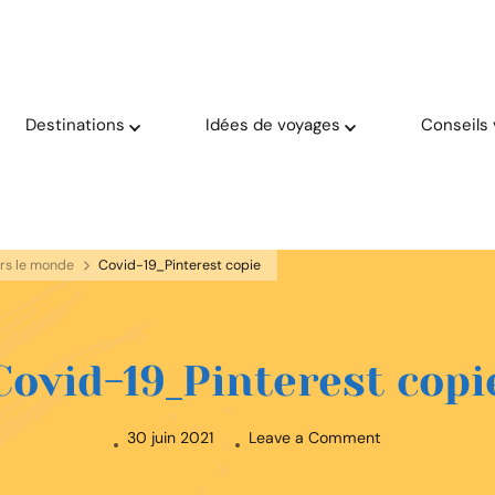
oyage solaire ☀️
aries
Destinations
Idées de voyages
Conseils
ers le monde
Covid-19_Pinterest copie
Covid-19_Pinterest copi
on
30 juin 2021
Leave a Comment
Covid-
19_Pinterest